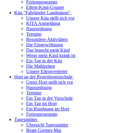
Ferienprogramm
Eltern-Kind-Gruppe
Kita "Fahrländer Landmäuse"
Unsere Kita stellt sich vor
KITA Anmeldung
Hausordnung
Termine
Besondere Aktivitäten
Die Eingewöhnung
Das braucht mein Kind
Wenn mein Kind krank ist
Ein Tag in der Kita
Die Mahlzeiten
Unsere Elternvertreter
Hort an der Regenbogenschule
Unser Hort stellt sich vor
Hausordnung
Termine
Ein Tag in der Vorschule
Ein Tag im Hort
Ein Rundgang im Hort
Ferienprogramm
Tagesmütter
Übersicht Tagesmütter
Beate Greiner-Mai