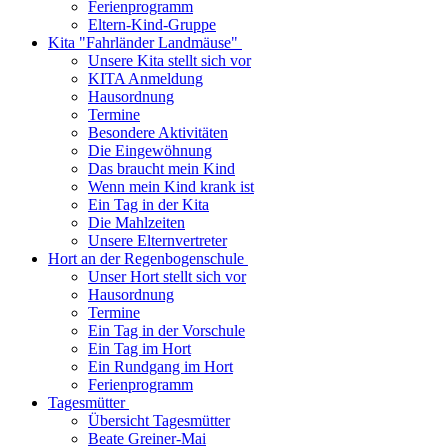
Ferienprogramm
Eltern-Kind-Gruppe
Kita "Fahrländer Landmäuse"
Unsere Kita stellt sich vor
KITA Anmeldung
Hausordnung
Termine
Besondere Aktivitäten
Die Eingewöhnung
Das braucht mein Kind
Wenn mein Kind krank ist
Ein Tag in der Kita
Die Mahlzeiten
Unsere Elternvertreter
Hort an der Regenbogenschule
Unser Hort stellt sich vor
Hausordnung
Termine
Ein Tag in der Vorschule
Ein Tag im Hort
Ein Rundgang im Hort
Ferienprogramm
Tagesmütter
Übersicht Tagesmütter
Beate Greiner-Mai