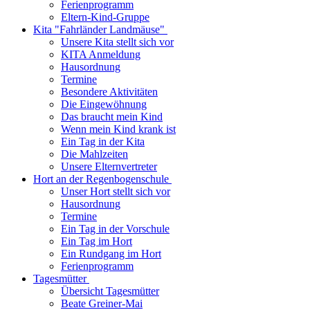
Ferienprogramm
Eltern-Kind-Gruppe
Kita "Fahrländer Landmäuse"
Unsere Kita stellt sich vor
KITA Anmeldung
Hausordnung
Termine
Besondere Aktivitäten
Die Eingewöhnung
Das braucht mein Kind
Wenn mein Kind krank ist
Ein Tag in der Kita
Die Mahlzeiten
Unsere Elternvertreter
Hort an der Regenbogenschule
Unser Hort stellt sich vor
Hausordnung
Termine
Ein Tag in der Vorschule
Ein Tag im Hort
Ein Rundgang im Hort
Ferienprogramm
Tagesmütter
Übersicht Tagesmütter
Beate Greiner-Mai