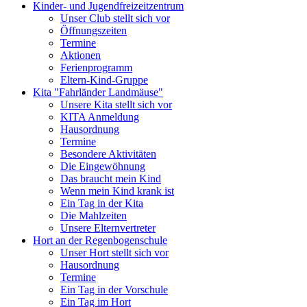
Kinder- und Jugendfreizeitzentrum
Unser Club stellt sich vor
Öffnungszeiten
Termine
Aktionen
Ferienprogramm
Eltern-Kind-Gruppe
Kita "Fahrländer Landmäuse"
Unsere Kita stellt sich vor
KITA Anmeldung
Hausordnung
Termine
Besondere Aktivitäten
Die Eingewöhnung
Das braucht mein Kind
Wenn mein Kind krank ist
Ein Tag in der Kita
Die Mahlzeiten
Unsere Elternvertreter
Hort an der Regenbogenschule
Unser Hort stellt sich vor
Hausordnung
Termine
Ein Tag in der Vorschule
Ein Tag im Hort