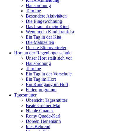
KITA Anmeldung
Hausordnung
Termine
Besondere Aktivitäten
Die Eingewöhnung
Das braucht mein Kind
Wenn mein Kind krank ist
Ein Tag in der Kita
Die Mahlzeiten
Unsere Elternvertreter
Hort an der Regenbogenschule
Unser Hort stellt sich vor
Hausordnung
Termine
Ein Tag in der Vorschule
Ein Tag im Hort
Ein Rundgang im Hort
Ferienprogramm
Tagesmütter
Übersicht Tagesmütter
Beate Greiner-Mai
Nicole Gnauck
Romy Quade-Karl
Doreen Henemann
Ines Behrend