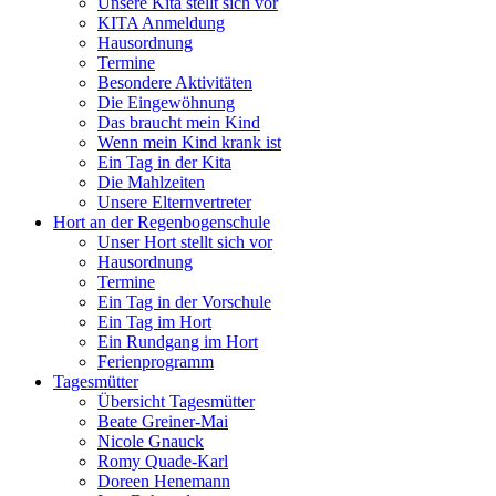
Unsere Kita stellt sich vor
KITA Anmeldung
Hausordnung
Termine
Besondere Aktivitäten
Die Eingewöhnung
Das braucht mein Kind
Wenn mein Kind krank ist
Ein Tag in der Kita
Die Mahlzeiten
Unsere Elternvertreter
Hort an der Regenbogenschule
Unser Hort stellt sich vor
Hausordnung
Termine
Ein Tag in der Vorschule
Ein Tag im Hort
Ein Rundgang im Hort
Ferienprogramm
Tagesmütter
Übersicht Tagesmütter
Beate Greiner-Mai
Nicole Gnauck
Romy Quade-Karl
Doreen Henemann