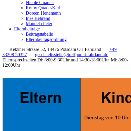
Nicole Gnauck
Romy Quade-Karl
Doreen Henemann
Ines Behrend
Manuela Peter
Elternbeiträge
Beitragstabelle
Elternbeitragsordnung
Ketziner Strasse 52, 14476 Potsdam OT Fahrland
+49
33208 50357
geschaeftsstelle@treffpunkt-fahrland.de
Elternsprechzeiten Di: 8:00-9:30Uhr und 14:30-18:00Uhr, Mi: 8:00-
12:00Uhr